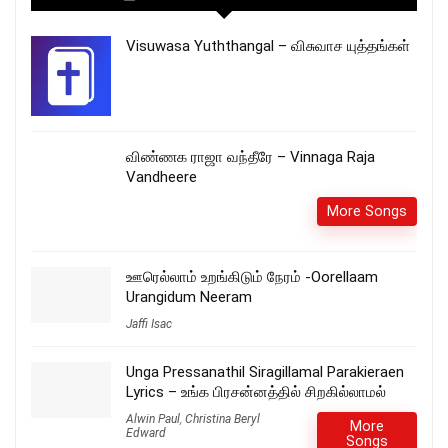
Visuwasa Yuththangal – விசுவாச யுத்தங்கள்
விண்ணக ராஜா வந்தீரே – Vinnaga Raja
Vandheere
More Songs
ஊரெல்லாம் உறங்கிடும் நேரம் -Oorellaam
Urangidum Neeram
Jaffi Isac
Unga Pressanathil Siragillamal Parakieraen
Lyrics – உங்க பிரசன்னத்தில் சிறகில்லாமல்
Alwin Paul
,
Christina Beryl
More
Edward
Songs