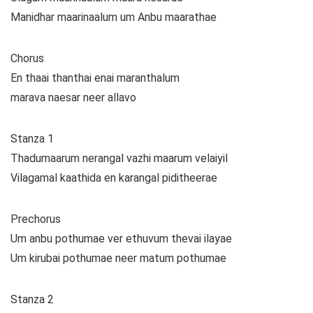
Manidhar maarinaalum um Anbu maarathae
Chorus
En thaai thanthai enai maranthalum
marava naesar neer allavo
Stanza 1
Thadumaarum nerangal vazhi maarum velaiyil
Vilagamal kaathida en karangal piditheerae
Prechorus
Um anbu pothumae ver ethuvum thevai ilayae
Um kirubai pothumae neer matum pothumae
Stanza 2