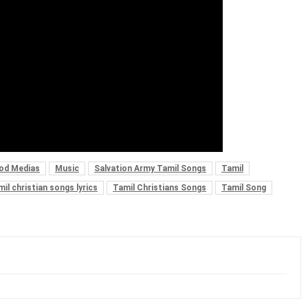
od Medias
Music
Salvation Army Tamil Songs
Tamil
il christian songs lyrics
Tamil Christians Songs
Tamil Song