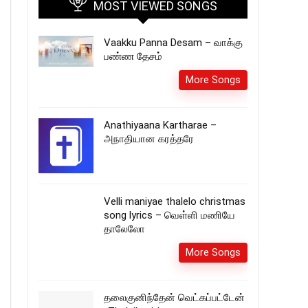
MOST VIEWED SONGS
Vaakku Panna Desam – வாக்கு
பண்ண தேசம்
More Songs
Anathiyaana Kartharae –
அநாதியான கரத்தரே
Velli maniyae thalelo christmas
song lyrics – வெள்ளி மணியே
தாலேலோ
More Songs
தலைகுனிந்தேன் வெட்கப்பட்டேன்