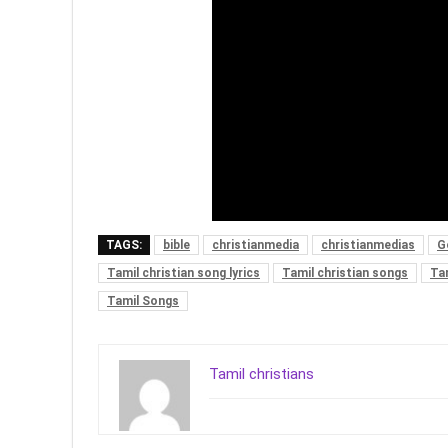
TAGS:
bible
christianmedia
christianmedias
G
Tamil christian song lyrics
Tamil christian songs
Tam
Tamil Songs
Tamil christians