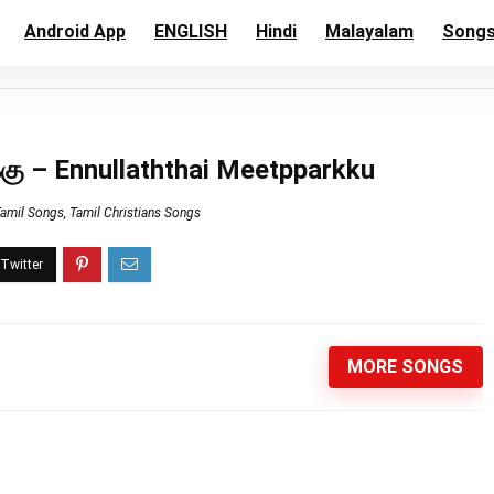
Android App
ENGLISH
Hindi
Malayalam
Song
க்கு – Ennullaththai Meetpparkku
Tamil Songs
,
Tamil Christians Songs
MORE SONGS