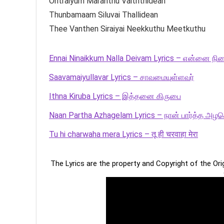
Ontraiyum Maranthu Vaiththidean
Thunbamaam Siluvai Thallidean
Thee Vanthen Siraiyai Neekkuthu Meetkuthu
Ennai Ninaikkum Nalla Deivam Lyrics – என்னை நின
Saavamaiyullavar Lyrics – சாவமையுள்ளவர்
Ithna Kiruba Lyrics – இத்தனை கிருபை
Naan Partha Azhagelam Lyrics – நான் பார்த்த அழக
Tu hi charwaha mera Lyrics – तू ही चरवाहा मेरा
The Lyrics are the property and Copyright of the Or