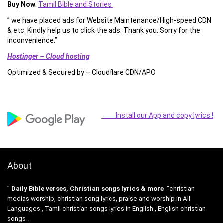
Buy Now
:
Tamil Bible and Stories
” we have placed ads for Website Maintenance/High-speed CDN
& etc. Kindly help us to click the ads. Thank you. Sorry for the
inconvenience.”
Hostinger – Cloud hosting
Optimized & Secured by – Cloudflare CDN/APO
Install our App and copy lyrics !
About
”
Daily Bible verses, Christian songs lyrics & more
“christian
medias worship, christian song lyrics, praise and worship in All
Languages , Tamil christian songs lyrics in English , English christian
songs .