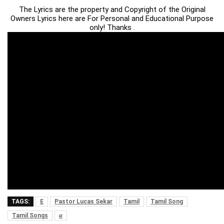
The Lyrics are the property and Copyright of the Original
Owners Lyrics here are For Personal and Educational Purpose
only! Thanks .
TAGS:
E
Pastor Lucas Sekar
Tamil
Tamil Song
Tamil Songs
எ