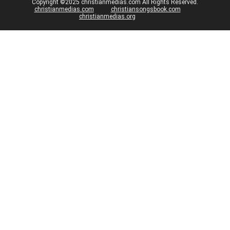
Copyright ©2025 christianmedias.com All Rights Reserved.
christianmedias.com
christiansongsbook.com
christianmedias.org