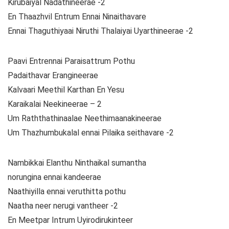
Kirubaiyal Nadathineerae -2
En Thaazhvil Entrum Ennai Ninaithavare
Ennai Thaguthiyaai Niruthi Thalaiyai Uyarthineerae -2
Paavi Entrennai Paraisattrum Pothu
Padaithavar Erangineerae
Kalvaari Meethil Karthan En Yesu
Karaikalai Neekineerae – 2
Um Raththathinaalae Neethimaanakineerae
Um Thazhumbukalal ennai Pilaika seithavare -2
Nambikkai Elanthu Ninthaikal sumantha
norungina ennai kandeerae
Naathiyilla ennai veruthitta pothu
Naatha neer nerugi vantheer -2
En Meetpar Intrum Uyirodirukinteer