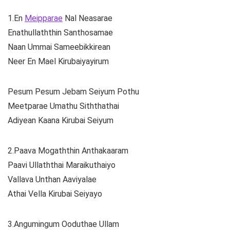
1.En
Meipparae
Nal Neasarae
Enathullaththin Santhosamae
Naan Ummai Sameebikkirean
Neer En Mael Kirubaiyayirum
Pesum Pesum Jebam Seiyum Pothu
Meetparae Umathu Siththathai
Adiyean Kaana Kirubai Seiyum
2.Paava Mogaththin Anthakaaram
Paavi Ullaththai Maraikuthaiyo
Vallava Unthan Aaviyalae
Athai Vella Kirubai Seiyayo
3.Angumingum Ooduthae Ullam