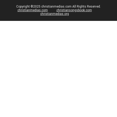
Copyright ©2025 christianmedias.com All Rights Reserved.
christianmedias.com
christiansongsbook.com
christianmedias.org