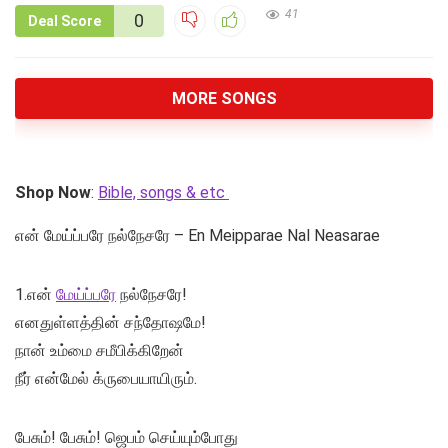
41
0
Deal Score
MORE SONGS
Shop Now
:
Bible, songs & etc
என் மேய்ப்பரே நல்நேசரே – En Meipparae Nal Neasarae
1.என்
மேய்ப்பரே
நல்நேசரே!
எனதுள்ளத்தின் சந்தோஷமே!
நான் உம்மை சமீபிக்கிறேன்
நீர் என்மேல் க்ருபையாயிரும்.
பேசும்! பேசும்! ஜெபம் செய்யும்போது