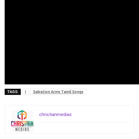
TAGS:
I
Salvation Army Tamil Songs
christianmedias