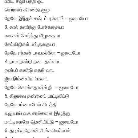
பிரிய சீஷர் பதறி ஓட
செற்றலர் திரண்டு சூழ
தேவே, இந்தக் கஷ்டம் ஏனோ? – ஐயையோ
3. கால் தளர்ந்து போச்சுதையா
கைகள் சோர்ந்து வீழுதையா
சேல்விழிகள் மங்குதையா
தேவே எந்தன் பாவமல்லோ – ஐயையோ
4. நா வறண்டு நடை தள்ளாட
நண்பர் கண்டு கதறி வாட
ஜீவ இம்சையே மேலாட
தேவே கொல்கதாவில் நீட – ஐயையோ
5. சிலுவை தன்னைப் பாட்டிலிட்டு
தேவே உம்மை மேல் கிடத்தி
வலுவாய் கை கால்களை இழுத்து
மாட்டினாரோ ஆணியிட்டு – ஐயையோ
6. துடிக்குதே உன் அங்கமெல்லாம்