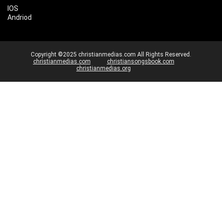
IOS
Andriod
Copyright ©2025 christianmedias.com All Rights Reserved.
christianmedias.com
christiansongsbook.com
christianmedias.org