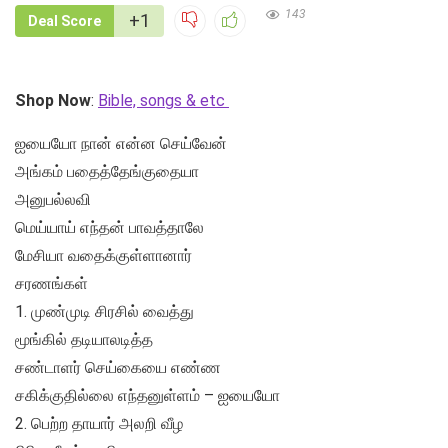
143
+1
Deal Score
Shop Now
:
Bible, songs & etc
ஐயையோ நான் என்ன செய்வேன்
அங்கம் பதைத்தேங்குதையா
அனுபல்லவி
மெய்யாய் எந்தன் பாவத்தாலே
மேசியா வதைக்குள்ளானார்
சரணங்கள்
1. முண்முடி சிரசில் வைத்து
மூங்கில் தடியாலடித்த
சண்டாளர் செய்கையை எண்ண
சகிக்குதில்லை எந்தனுள்ளம் – ஐயையோ
2. பெற்ற தாயார் அலறி வீழ