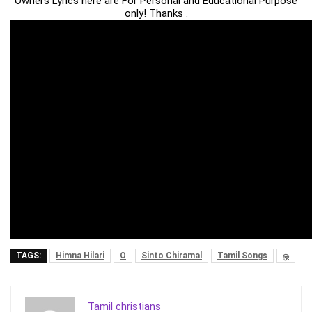
Owners Lyrics here are For Personal and Educational Purpose
only! Thanks .
TAGS:
Himna Hilari
O
Sinto Chiramal
Tamil Songs
ஒ
Tamil christians