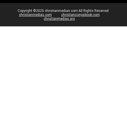
Copyright ©2025 christianmedias.com All Rights Reserved.
christianmedias.com
christiansongsbook.com
christianmedias.org