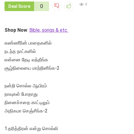
6
0
Deal Score
Shop Now
:
Bible, songs & etc
கண்ணீரின் பாதைகளில்
நடந்த நாட்களில்
என்னை தேடி வந்தீங்க
சூழ்நிலையை மாற்றினீங்க-2
நன்றி சொல்ல ஆயிரம்
நாவுகள் போதாது
நினைச்சதை காட்டிலும்
அதிகமா செஞ்சீங்க-2
1.தரித்திரன் என்று சொல்லி