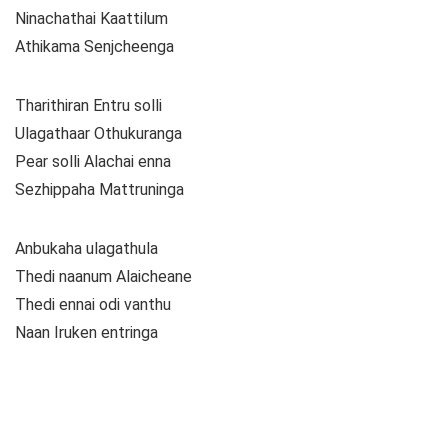
Ninachathai Kaattilum
Athikama Senjcheenga
Tharithiran Entru solli
Ulagathaar Othukuranga
Pear solli Alachai enna
Sezhippaha Mattruninga
Anbukaha ulagathula
Thedi naanum Alaicheane
Thedi ennai odi vanthu
Naan Iruken entringa