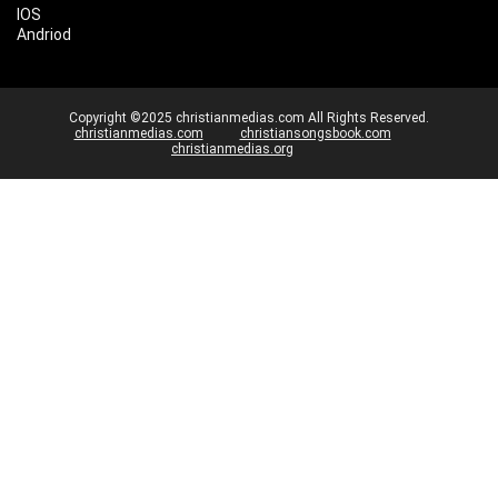
IOS
Andriod
Copyright ©2025 christianmedias.com All Rights Reserved.
christianmedias.com
christiansongsbook.com
christianmedias.org