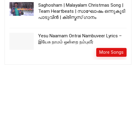
Saghosham | Malayalam Christmas Song |
Team Heartbeats | സാഘോഷം ഒന്നുകൂടി
പാടുവിൻ | ക്രിസ്മസ് ഗാനം
Yesu Naamam Ontrai Nambuveer Lyrics –
இயேசு நாமம் ஒன்றை நம்புவீர்
More Songs