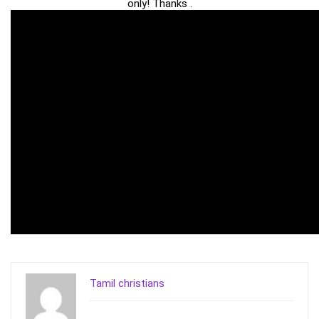
only! Thanks .
Tamil christians