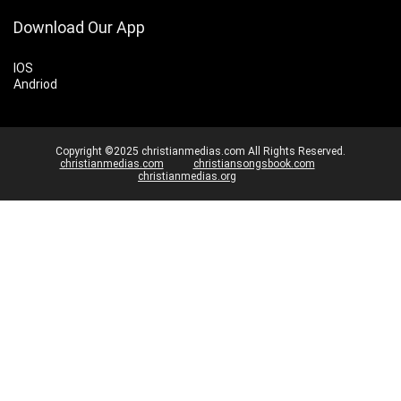
Download Our App
IOS
Andriod
Copyright ©2025 christianmedias.com All Rights Reserved.
christianmedias.com
christiansongsbook.com
christianmedias.org