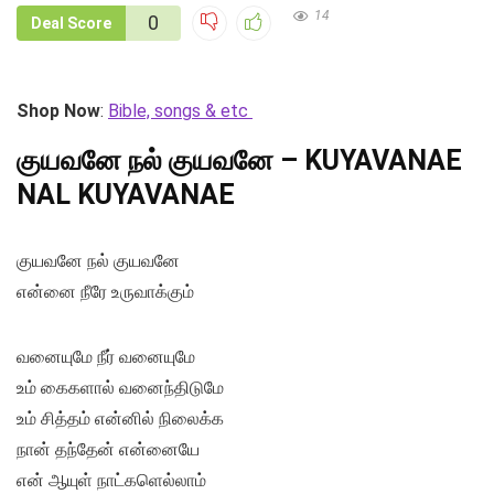
14
0
Deal Score
Shop Now
:
Bible, songs & etc
குயவனே நல் குயவனே – KUYAVANAE
NAL KUYAVANAE
குயவனே நல் குயவனே
என்னை நீரே உருவாக்கும்
வனையுமே நீர் வனையுமே
உம் கைகளால் வனைந்திடுமே
உம் சித்தம் என்னில் நிலைக்க
நான் தந்தேன் என்னையே
என் ஆயுள் நாட்களெல்லாம்