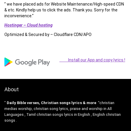
” we have placed ads for Website Maintenance/High-speed CDN
& etc. Kindly help us to click the ads. Thank you. Sorry for the
inconvenience.”
Hostinger – Cloud hosting
Optimized & Secured by – Cloudflare CDN/APO
Install our App and copy lyrics !
About
”
Daily Bible verses, Christian songs lyrics & more
“christian
medias worship, christian song lyrics, praise and worship in All
Languages , Tamil christian songs lyrics in English , English christian
songs .