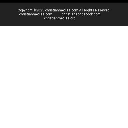
Copyright ©2025 christianmedias.com All Rights Reserved.
christianmedias.com
christiansongsbook.com
christianmedias.org