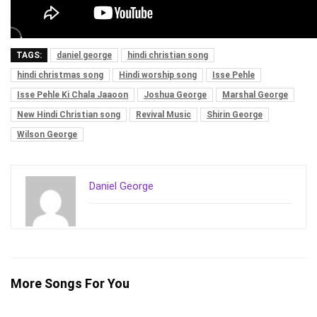
TAGS:
daniel george
hindi christian song
hindi christmas song
Hindi worship song
Isse Pehle
Isse Pehle Ki Chala Jaaoon
Joshua George
Marshal George
New Hindi Christian song
Revival Music
Shirin George
Wilson George
Daniel George
More Songs For You