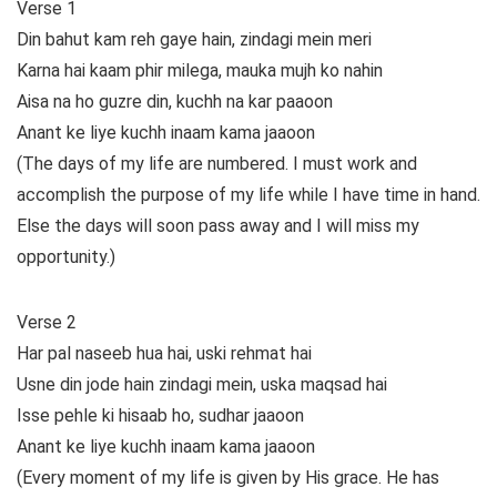
Verse 1
Din bahut kam reh gaye hain, zindagi mein meri
Karna hai kaam phir milega, mauka mujh ko nahin
Aisa na ho guzre din, kuchh na kar paaoon
Anant ke liye kuchh inaam kama jaaoon
(The days of my life are numbered. I must work and
accomplish the purpose of my life while I have time in hand.
Else the days will soon pass away and I will miss my
opportunity.)
Verse 2
Har pal naseeb hua hai, uski rehmat hai
Usne din jode hain zindagi mein, uska maqsad hai
Isse pehle ki hisaab ho, sudhar jaaoon
Anant ke liye kuchh inaam kama jaaoon
(Every moment of my life is given by His grace. He has