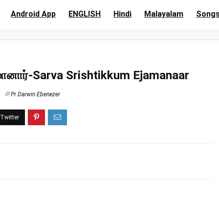
Android App
ENGLISH
Hindi
Malayalam
Song
எஜமானார்-Sarva Srishtikkum Ejamanaar
Pr Darwin Ebenezer