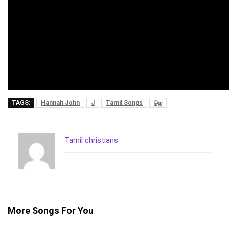
TAGS:
Hannah John
J
Tamil Songs
ஜெ
Tamil christians
More Songs For You