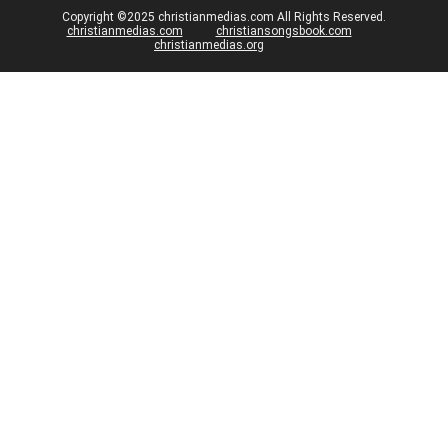
Copyright ©2025 christianmedias.com All Rights Reserved.
christianmedias.com
christiansongsbook.com
christianmedias.org