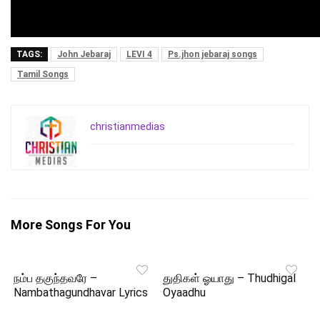
TAGS:
John Jebaraj
LEVI 4
Ps.jhon jebaraj songs
Tamil Songs
christianmedias
More Songs For You
நம்ப தகுந்தவரே –
துதிகள் ஓயாது – Thudhigal
Nambathagundhavar Lyrics
Oyaadhu