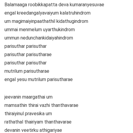
Balamaaga roobikkapatta deva kumaranyesuvae
engal kreedangalyavaiyum kalatruhindrom
um magimaiyinpaathathil kidathugindrom
ummai menmelum uyarthukindrom
ummun nedunchankidaiyahindrom
parisuthar parisuthar
parisuthar parisutharae
parisuthar parisuthar
mutrilum parisutharae
engal yesu mutrilum parisutharae
jeevanin maargathai um
mamsathin thirai vazhi thanthavarae
thiraiyinul pravesika um
rathathal thairiyam thanthavarae
devanin veetirku athigariyae