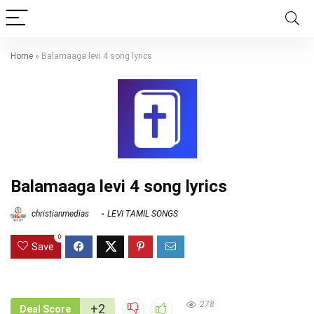
Home
»
Balamaaga levi 4 song lyrics
Balamaaga levi 4 song lyrics
christianmedias
LEVI TAMIL SONGS
0
Save
278
+2
Deal Score