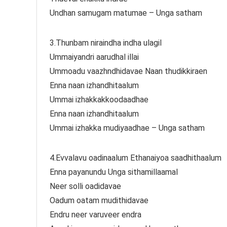
Undhan samugam matumae – Unga satham
3.Thunbam niraindha indha ulagil
Ummaiyandri aarudhal illai
Ummoadu vaazhndhidavae Naan thudikkiraen
Enna naan izhandhitaalum
Ummai izhakkakkoodaadhae
Enna naan izhandhitaalum
Ummai izhakka mudiyaadhae – Unga satham
4.Evvalavu oadinaalum Ethanaiyoa saadhithaalum
Enna payanundu Unga sithamillaamal
Neer solli oadidavae
Oadum oatam mudithidavae
Endru neer varuveer endra