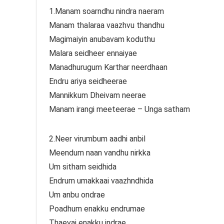
1.Manam soarndhu nindra naeram
Manam thalaraa vaazhvu thandhu
Magimaiyin anubavam koduthu
Malara seidheer ennaiyae
Manadhurugum Karthar neerdhaan
Endru ariya seidheerae
Mannikkum Dheivam neerae
Manam irangi meeteerae – Unga satham
2.Neer virumbum aadhi anbil
Meendum naan vandhu nirkka
Um sitham seidhida
Endrum umakkaai vaazhndhida
Um anbu ondrae
Poadhum enakku endrumae
Thaevai enakku indrae