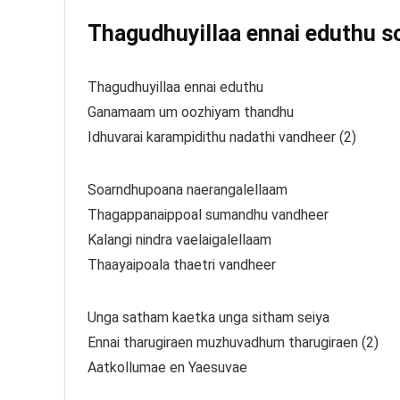
Thagudhuyillaa ennai eduthu so
Thagudhuyillaa ennai eduthu
Ganamaam um oozhiyam thandhu
Idhuvarai karampidithu nadathi vandheer (2)
Soarndhupoana naerangalellaam
Thagappanaippoal sumandhu vandheer
Kalangi nindra vaelaigalellaam
Thaayaipoala thaetri vandheer
Unga satham kaetka unga sitham seiya
Ennai tharugiraen muzhuvadhum tharugiraen (2)
Aatkollumae en Yaesuvae