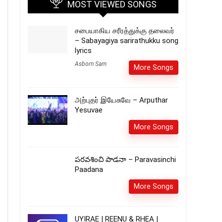
MOST VIEWED SONGS
சபையாகிய சரீரத்துக்கு தலைவர்
– Sabayagiya sarirathukku song
lyrics
Asborn Sam
More Songs
அற்புதர் இயேசுவே – Arputhar
Yesuvae
More Songs
పరవశించి పాడనా – Paravasinchi
Paadana
More Songs
UYIRAE | REENU & RHEA |