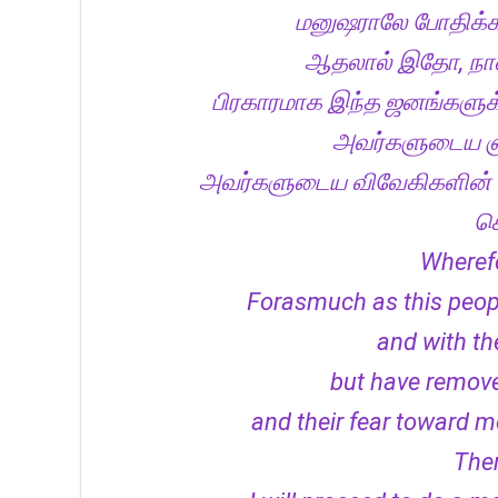
மனுஷராலே போதிக்கப
ஆதலால் இதோ, நான
பிரகாரமாக இந்த ஜனங்களுக
அவர்களுடைய ஞா
அவர்களுடைய விவேகிகளின் வ
சொ
Wherefo
Forasmuch as this peopl
and with th
but have remove
and their fear toward m
Ther