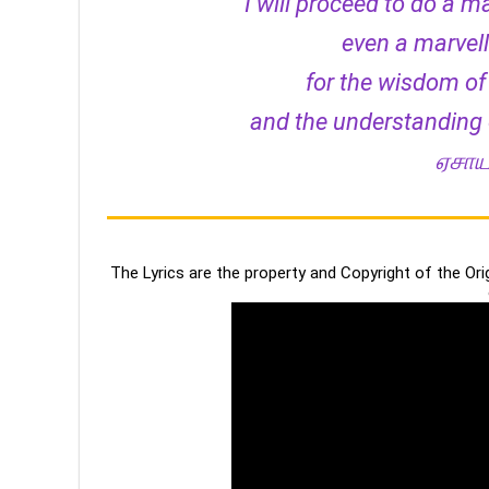
I will proceed to do a 
even a marvel
for the wisdom of 
and the understanding o
ஏசாயா
The Lyrics are the property and Copyright of the Or