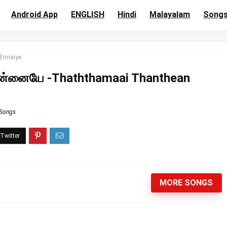
Android App
ENGLISH
Hindi
Malayalam
Song
Ennaiye
 என்னையே -Thaththamaai Thanthean
 Songs
MORE SONGS