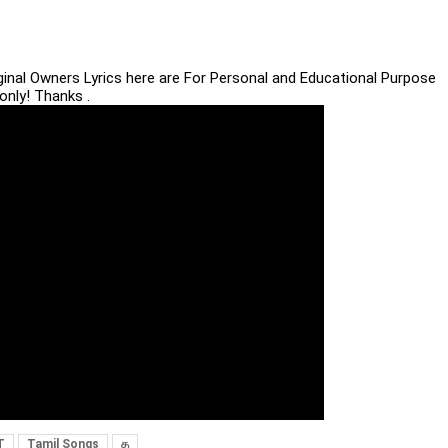
iginal Owners Lyrics here are For Personal and Educational Purpose
only! Thanks .
T
Tamil Songs
த