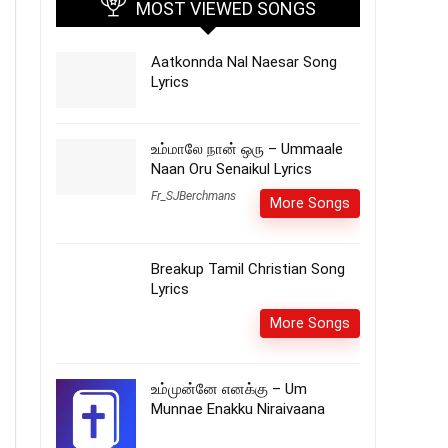
MOST VIEWED SONGS
Aatkonnda Nal Naesar Song
Lyrics
உம்மாலே நான் ஒரு – Ummaale
Naan Oru Senaikul Lyrics
Fr_SJBerchmans
More Songs
Breakup Tamil Christian Song
Lyrics
More Songs
உம்முன்னே எனக்கு – Um
Munnae Enakku Niraivaana