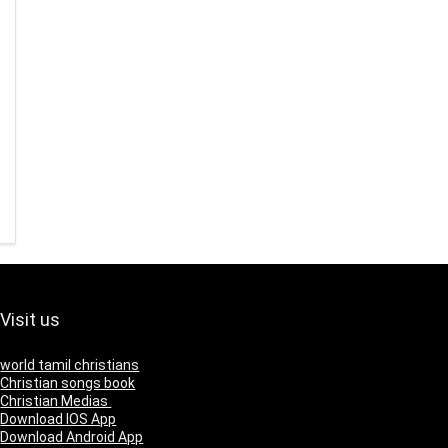
Visit us
world tamil christians
Christian songs book
Christian Medias
Download IOS App
Download Android App