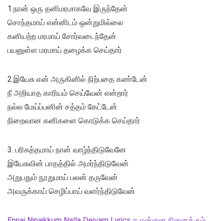
1.நான் ஒரு தனிமரமாகவே இருந்தேன்
சொந்தமாய் என்னிடம் ஒன்றுமில்லை
கனியற்ற மரமாய் சோர்வடைந்தேன்
பயனுள்ள மரமாய் தழைக்க செய்தார்
2.இயேசு என் அருகினில் நிற்பதை கண்டேன்
நீ அறியாத காரியம் செய்வேன் என்றார்
நல்ல மேய்ப்பனின் சத்தம் கேட்டேன்
நிறைவான கனிகளை கொடுக்க செய்தார்
3. பரிசுத்தமாய் நான் வாழ்ந்திடுவேனே
இயேசுவின் பாதத்தில் அமர்ந்திடுவேன்
அறுபதும் நூறுமாய் பலன் தருவேன்
அவருக்காய் செழிப்பாய் வளர்ந்திடுவேன்
Ennai Ninaikkum Nalla Deivam Lyrics – என்னை நினைக்கும்