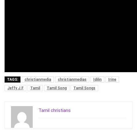
TAGS:
christianmedia
christianmedias
Idilin
Irine
Jeffy J.F
Tamil
Tamil Song
Tamil Songs
Tamil christians