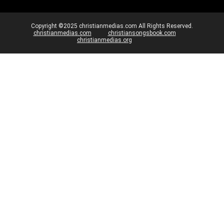
Copyright ©2025 christianmedias.com All Rights Reserved.
christianmedias.com
christiansongsbook.com
christianmedias.org