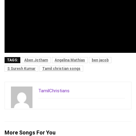
TAGS:
Aben Jotham
Angelina Mathias
ben jacob
S Suresh Kumar
Tamil christian songs
TamilChristians
More Songs For You