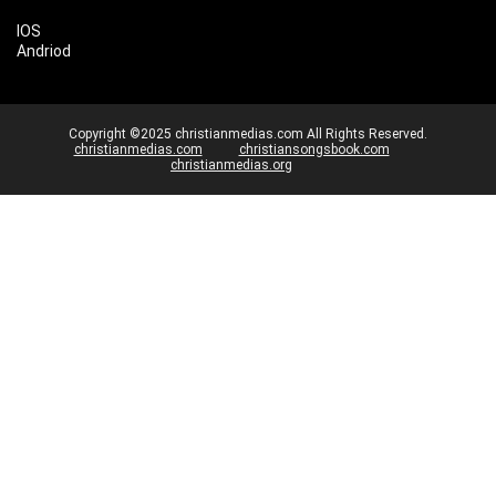
IOS
Andriod
Copyright ©2025 christianmedias.com All Rights Reserved.
christianmedias.com
christiansongsbook.com
christianmedias.org