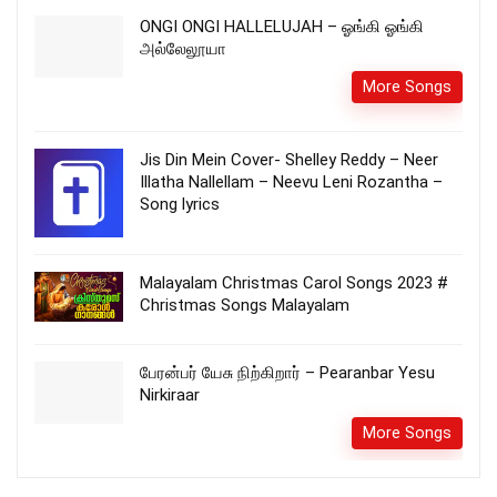
ONGI ONGI HALLELUJAH – ஓங்கி ஓங்கி
அல்லேலூயா
More Songs
Jis Din Mein Cover- Shelley Reddy – Neer
Illatha Nallellam – Neevu Leni Rozantha –
Song lyrics
Malayalam Christmas Carol Songs 2023 #
Christmas Songs Malayalam
பேரன்பர் யேசு நிற்கிறார் – Pearanbar Yesu
Nirkiraar
More Songs