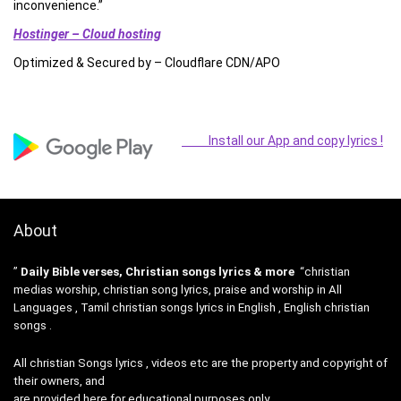
inconvenience.”
Hostinger – Cloud hosting
Optimized & Secured by – Cloudflare CDN/APO
Install our App and copy lyrics !
About
”
Daily Bible verses, Christian songs lyrics & more
“christian
medias worship, christian song lyrics, praise and worship in All
Languages , Tamil christian songs lyrics in English , English christian
songs .
All christian Songs lyrics , videos etc are the property and copyright of
their owners, and
are provided here for educational purposes only.