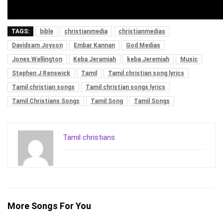
TAGS:
bible
christianmedia
christianmedias
Davidsam Joyson
Embar Kannan
God Medias
Jones Wellington
Keba Jeramiah
keba Jeremiah
Music
Stephen J Renswick
Tamil
Tamil christian song lyrics
Tamil christian songs
Tamil christian songs lyrics
Tamil Christians Songs
Tamil Song
Tamil Songs
Tamil christians
More Songs For You