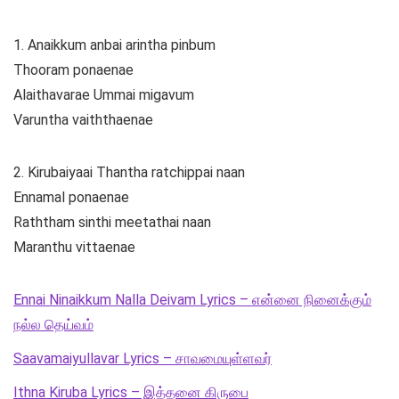
1. Anaikkum anbai arintha pinbum
Thooram ponaenae
Alaithavarae Ummai migavum
Varuntha vaiththaenae
2. Kirubaiyaai Thantha ratchippai naan
Ennamal ponaenae
Raththam sinthi meetathai naan
Maranthu vittaenae
Ennai Ninaikkum Nalla Deivam Lyrics – என்னை நினைக்கும்
நல்ல தெய்வம்
Saavamaiyullavar Lyrics – சாவமையுள்ளவர்
Ithna Kiruba Lyrics – இத்தனை கிருபை