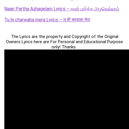
Naan Partha Azhagelam Lyrics – நான் பார்த்த அழகெல்லாம்
Tu hi charwaha mera Lyrics – तू ही चरवाहा मेरा
The Lyrics are the property and Copyright of the Original
Owners Lyrics here are For Personal and Educational Purpose
only! Thanks .