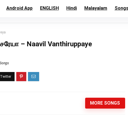
Android App
ENGLISH
Hindi
Malayalam
Song
reya
 நசரேயா – Naavil Vanthiruppaye
 Songs
MORE SONGS