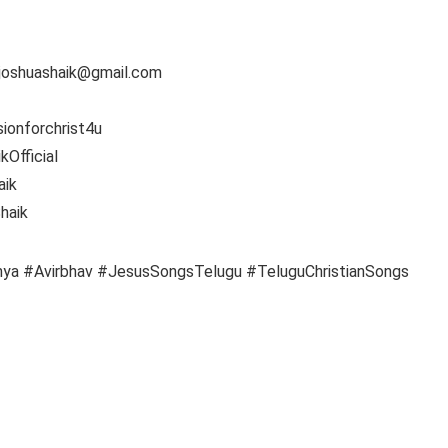
joshuashaik@gmail.com
ionforchrist4u
Official
aik
haik
hya #Avirbhav #JesusSongsTelugu #TeluguChristianSongs