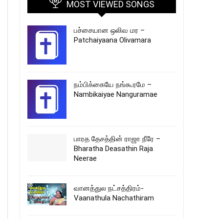
MOST VIEWED SONGS
பச்சையான ஒலிவ மர –
Patchaiyaana Olivamara
நம்பிக்கையே நங்கூரமே –
Nambikaiyae Nanguramae
பாரத தேசத்தின் ராஜா நீரே –
Bharatha Deasathin Raja
Neerae
வானத்துல நட்சத்திரம்-
Vaanathula Nachathiram