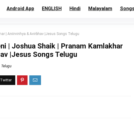
Android App
ENGLISH
Hindi
Malayalam
Song
ar | Aniirvinhya & Avirbhav |Jesus Songs Telugu
ni | Joshua Shaik | Pranam Kamlakhar
bhav |Jesus Songs Telugu
Telugu