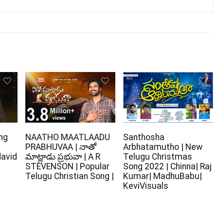
ng
NAATHO MAATLAADU
Santhosha
PRABHUVAA | నాతో
Arbhatamutho | New
david
మాట్లాడు ప్రభువా | A R
Telugu Christmas
STEVENSON | Popular
Song 2022 | Chinna| Raj
Telugu Christian Song |
Kumar| MadhuBabu|
KeviVisuals