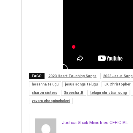
TAGS:
2023 Heart Touching Songs
2023 Jesus Song
hosanna telugu
jesus songs telugu
JK Christopher
sharon sisters
Sireesha .B
telugu christian song
yevaru choopinchaleni
Joshua Shaik Ministries OFFICIAL