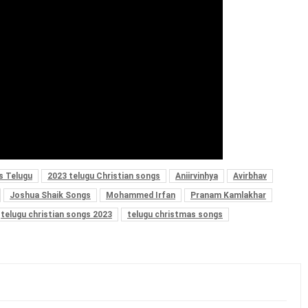
s Telugu
2023 telugu Christian songs
Aniirvinhya
Avirbhav
Joshua Shaik Songs
Mohammed Irfan
Pranam Kamlakhar
telugu christian songs 2023
telugu christmas songs