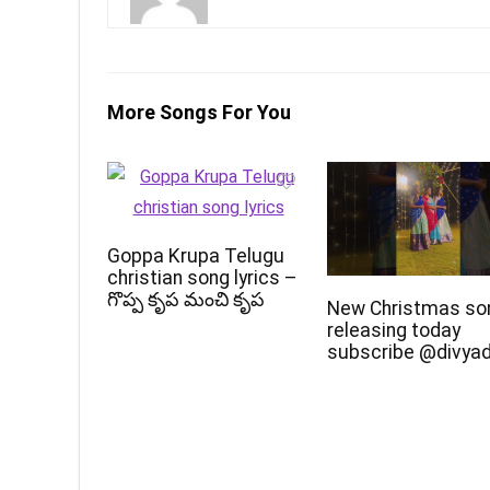
More Songs For You
Goppa Krupa Telugu
christian song lyrics –
గొప్ప కృప మంచి కృప
New Christmas so
releasing today
subscribe @divya