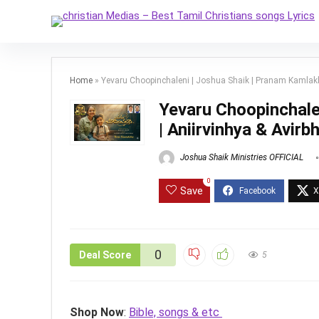
Home
»
Yevaru Choopinchaleni | Joshua Shaik | Pranam Kamlakh
Yevaru Choopinchale
| Aniirvinhya & Avir
Joshua Shaik Ministries OFFICIAL
0
Save
0
Deal Score
5
Shop Now
:
Bible, songs & etc