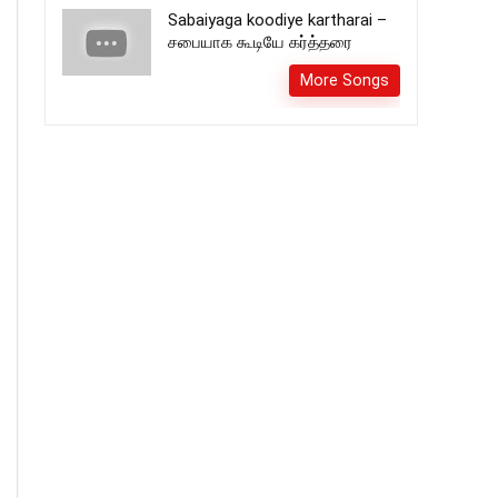
Sabaiyaga koodiye kartharai –
சபையாக கூடியே கர்த்தரை
More Songs