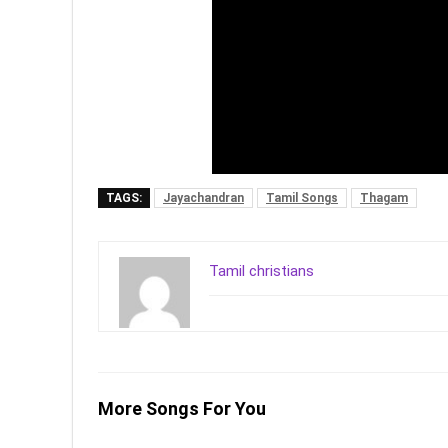
TAGS:
Jayachandran
Tamil Songs
Thagam
Tamil christians
More Songs For You