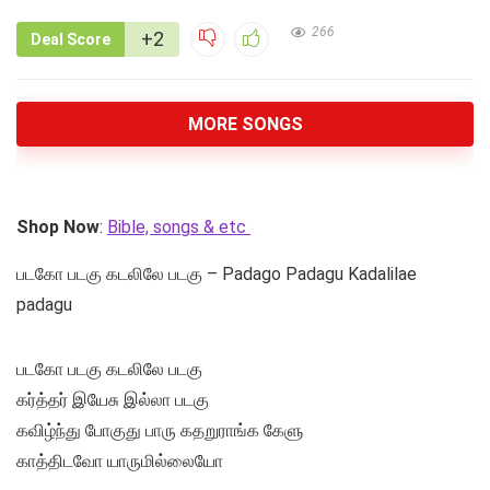
266
+2
Deal Score
MORE SONGS
Shop Now
:
Bible, songs & etc
படகோ படகு கடலிலே படகு – Padago Padagu Kadalilae
padagu
படகோ படகு கடலிலே படகு
கர்த்தர் இயேசு இல்லா படகு
கவிழ்ந்து போகுது பாரு கதறுராங்க கேளு
காத்திடவோ யாருமில்லையோ