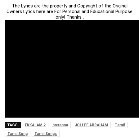
The Lyrics are the property and Copyright of the Original
Owners Lyrics here are For Personal and Educational Purpose
only! Thanks .
TAGS:
EKKALAM 2
hosanna
JOLLEE ABRAHAM
Tamil
Tamil Song
Tamil Songs