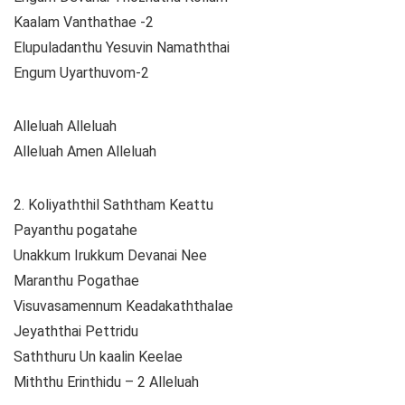
Kaalam Vanthathae -2
Elupuladanthu Yesuvin Namaththai
Engum Uyarthuvom-2
Alleluah Alleluah
Alleluah Amen Alleluah
2. Koliyaththil Saththam Keattu
Payanthu pogatahe
Unakkum Irukkum Devanai Nee
Maranthu Pogathae
Visuvasamennum Keadakaththalae
Jeyaththai Pettridu
Saththuru Un kaalin Keelae
Miththu Erinthidu – 2 Alleluah