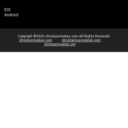
IOS
Andriod
Copyright ©2025 christianmedias.com All Rights Reserved.
christianmedias.com
christiansongsbook.com
christianmedias.org