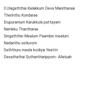
3.Ulagaththai Kalakkum Deva Manitharaai
Therinthu Kondarae
Erupuramum Karukkula pattayam
Namkku Thantharae
Singaththin Mealum Paambin mealum
Nadanthu selluvom
Saththuru meala kodiyai Yeattri
Desathathai Suthantharippom- Alleluah