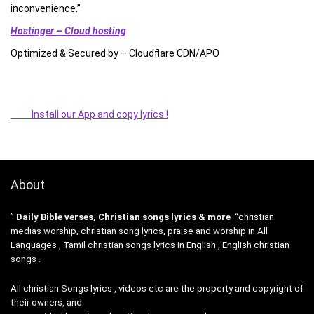
inconvenience.”
Hostinger – Cloud hosting
Optimized & Secured by – Cloudflare CDN/APO
Install our App and copy lyrics !
About
”
Daily Bible verses, Christian songs lyrics & more
“christian
medias worship, christian song lyrics, praise and worship in All
Languages , Tamil christian songs lyrics in English , English christian
songs .
All christian Songs lyrics , videos etc are the property and copyright of
their owners, and