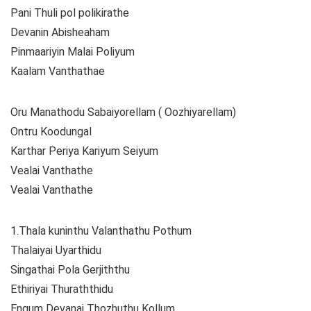
Pani Thuli pol polikirathe
Devanin Abisheaham
Pinmaariyin Malai Poliyum
Kaalam Vanthathae
Oru Manathodu Sabaiyorellam ( Oozhiyarellam)
Ontru Koodungal
Karthar Periya Kariyum Seiyum
Vealai Vanthathe
Vealai Vanthathe
1.Thala kuninthu Valanthathu Pothum
Thalaiyai Uyarthidu
Singathai Pola Gerjiththu
Ethiriyai Thuraththidu
Engum Devanai Thozhuthu Kollum