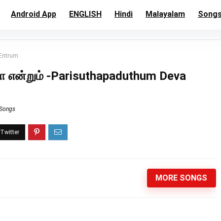
Android App
ENGLISH
Hindi
Malayalam
Song
 Entrum
தேவா என்றும் -Parisuthapaduthum Deva
 Songs
MORE SONGS