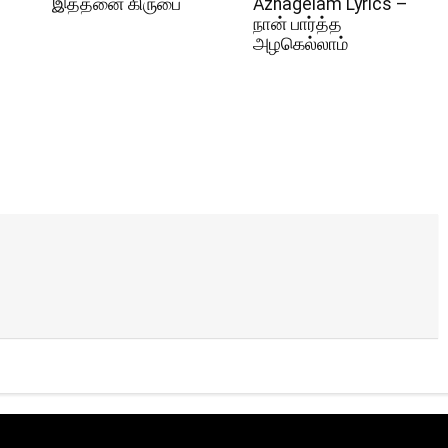
இத்தனை கிருபை
Azhagelam Lyrics –
நான் பார்த்த
அழகெல்லாம்