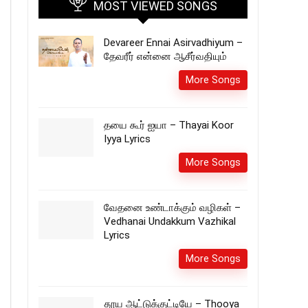
MOST VIEWED SONGS
Devareer Ennai Asirvadhiyum –
தேவரீர் என்னை ஆசீர்வதியும்
More Songs
தயை கூர் ஐயா – Thayai Koor
Iyya Lyrics
More Songs
வேதனை உண்டாக்கும் வழிகள் –
Vedhanai Undakkum Vazhikal
Lyrics
More Songs
தூய ஆட்டுக்குட்டியே – Thooya