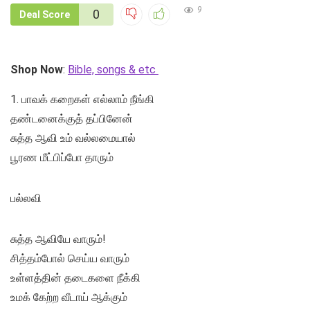
9
0
Deal Score
Shop Now
:
Bible, songs & etc
1. பாவக் கறைகள் எல்லாம் நீங்கி
தண்டனைக்குத் தப்பினேன்
சுத்த ஆவி உம் வல்லமையால்
பூரண மீட்பிப்போ தாரும்
பல்லவி
சுத்த ஆவியே வாரும்!
சித்தம்போல் செய்ய வாரும்
உள்ளத்தின் தடைகளை நீக்கி
உமக் கேற்ற வீடாய் ஆக்கும்