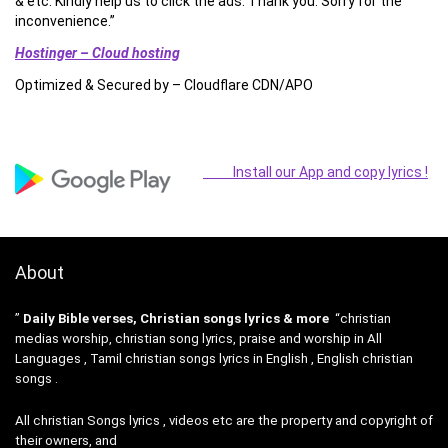
& etc. Kindly help us to click the ads. Thank you. Sorry for the
inconvenience.”
Hostinger – Cloud hosting
Optimized & Secured by – Cloudflare CDN/APO
Install our App and copy lyrics !
About
”
Daily Bible verses, Christian songs lyrics & more
“christian
medias worship, christian song lyrics, praise and worship in All
Languages , Tamil christian songs lyrics in English , English christian
songs .
All christian Songs lyrics , videos etc are the property and copyright of
their owners, and