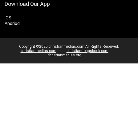
Download Our App
IOS
Andriod
Copyright ©2025 christianmedias.com All Rights Reserved.
christianmedias.com
christiansongsbook.com
christianmedias.org