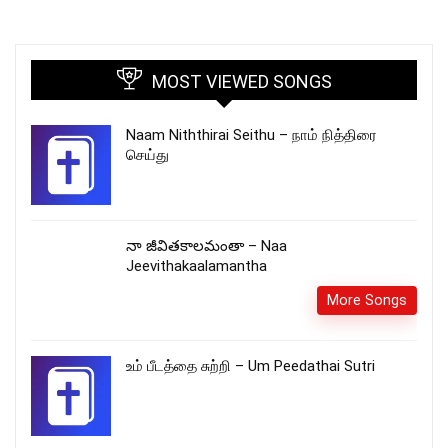
MOST VIEWED SONGS
Naam Niththirai Seithu – நாம் நித்திரை
செய்து
నా జీవితకాలమంతా – Naa
Jeevithakaalamantha
More Songs
உம் பீடத்தை சுற்றி – Um Peedathai Sutri