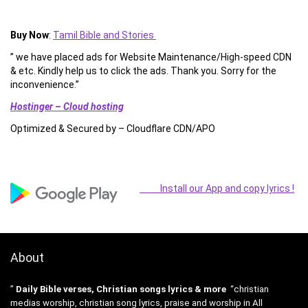
Buy Now
:
Tamil Bible and Stories
” we have placed ads for Website Maintenance/High-speed CDN
& etc. Kindly help us to click the ads. Thank you. Sorry for the
inconvenience.”
Hostinger – Cloud hosting
Optimized & Secured by – Cloudflare CDN/APO
Install our App and copy lyrics !
About
”
Daily Bible verses, Christian songs lyrics & more
“christian
medias worship, christian song lyrics, praise and worship in All