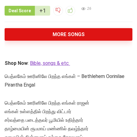
26
+1
Deal Score
MORE SONGS
Shop Now
:
Bible, songs & etc
பெத்லகேம் ஊரினிலே பிறந்த எங்கள் – Bethlehem Oorinilae
Pirantha Engal
பெத்லகேம் ஊரினிலே பிறந்த எங்கள் ராஜன்
எங்கள் உள்ளத்தில் பிறந்து விட்டார்
சர்வத்தை படைத்தவர் பூமியில் உதித்தார்
தாழ்மையின் ரூபமாய் மண்ணில் தவழ்ந்தார்