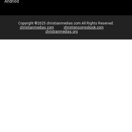
Andriod
Copyright ©2025 christianmedias.com All Rights Reserved.
christianmedias.com
christiansongsbook.com
christianmedias.org