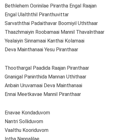
Bethlehem Oorinilae Pirantha Engal Raajan
Engal Ulalththil Piranthuvittar
Sarvaththai Padaithavar Boomiyil Uthithaar
Thaazhmaiyin Roobamaai Mannil Thavalnthaar
Yealaiyin Sinnamaai Kanthai Kolamaai
Deva Mainthanaai Yesu Piranthaar
Thoothargal Paadida Raajan Piranthaar
Gnanigal Paninthida Mannan Uthithaar
Anbain Uruvamaai Deva Mainthanaai
Ennai Meetkavae Mannil Piranthaar
Enavae Kondaduvom
Nantri Solliduvom
Vaalthu Kooriduvom
Intha Nannalilae