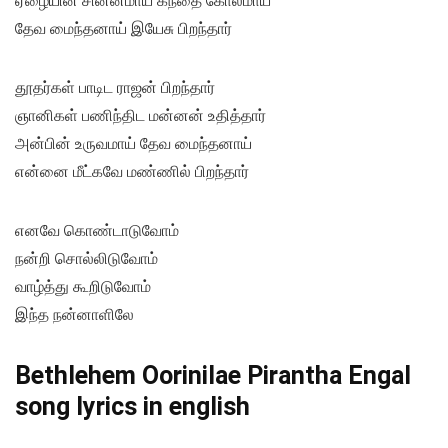
ஏழையின் சின்னமாய் கந்தை கோலமாய்
தேவ மைந்தனாய் இயேசு பிறந்தார்
தூதர்கள் பாடிட ராஜன் பிறந்தார்
ஞானிகள் பணிந்திட மன்னன் உதித்தார்
அன்பின் உருவமாய் தேவ மைந்தனாய்
என்னை மீட்கவே மண்ணில் பிறந்தார்
எனவே கொண்டாடுவோம்
நன்றி சொல்லிடுவோம்
வாழ்த்து கூறிடுவோம்
இந்த நன்னாளிலே
Bethlehem Oorinilae Pirantha Engal
song lyrics in english