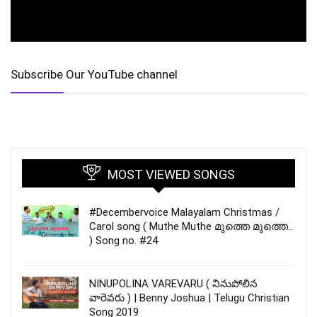
Subscribe Our YouTube channel
MOST VIEWED SONGS
#Decembervoice Malayalam Christmas /
Carol song ( Muthe Muthe മുത്തെ മുത്തെ..
) Song no. #24
NINUPOLINA VAREVARU ( నినుపోలిన
వారెవరు ) | Benny Joshua | Telugu Christian
Song 2019