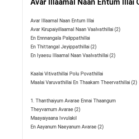
Avar Illaamal Naan Entum Illai 
Avar Illaamal Naan Entum Illai
Avar Kirupaiyillaamal Naan Vaalvathillai (2)
En Ennnangala Palippathillai
En Thittangal Jeyippathillai (2)
En Iyaesu Illaamal Naan Vaalvathillai (2)
Kaalai Vitivathillai Polu Povathillai
Maalai Varuvathillai En Thaakam Theervathillai (2)
1. Thanthaiyum Avarae Ennai Thaangum
Theyvamum Avarae (2)
Maayaiyaana Ivvulakil
En Aayanum Naeyanum Avarae (2)