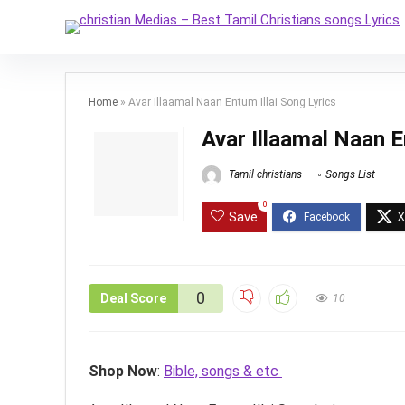
Home
»
Avar Illaamal Naan Entum Illai Song Lyrics
Avar Illaamal Naan E
Tamil christians
Songs List
0
Save
0
Deal Score
10
Shop Now
:
Bible, songs & etc