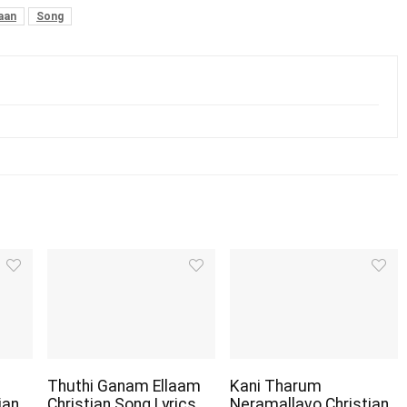
aan
Song
Thuthi Ganam Ellaam
Kani Tharum
ian
Christian Song Lyrics
Neramallavo Christian