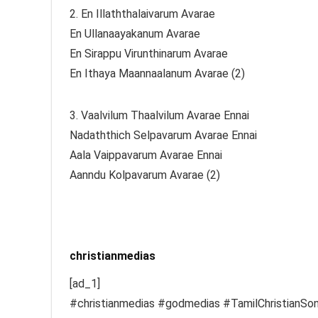
2. En Illaththalaivarum Avarae
En Ullanaayakanum Avarae
En Sirappu Virunthinarum Avarae
En Ithaya Maannaalanum Avarae (2)
3. Vaalvilum Thaalvilum Avarae Ennai
Nadaththich Selpavarum Avarae Ennai
Aala Vaippavarum Avarae Ennai
Aanndu Kolpavarum Avarae (2)
christianmedias
[ad_1]
#christianmedias #godmedias #TamilChristianSo