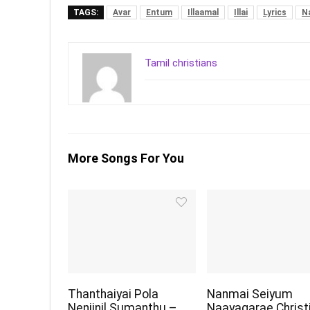
TAGS:
Avar
Entum
Illaamal
Illai
Lyrics
N
Tamil christians
More Songs For You
Thanthaiyai Pola
Nanmai Seiyum
Nenjinil Sumanthu –
Naayagarae Christ