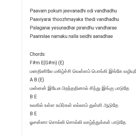
Paavam pokum jeevanadhi odi vandhadhu
Paaviyarai thoozhmayaka thedi vandhadhu
Palaganai yesunadhar pirandhu vandharae
Paarinilae namaku nalla seidhi aanadhae
Chords:
F#m E(G#m) (E)
மனதினிலே மகிழ்ச்சி வெள்ளம் பொங்கி இங்கே வழியு
A B (E)
மன்னன் இயேசு பிறந்ததினால் சிந்து இங்கு பாடுதே
B E
உலகில் உள்ள உயிர்கள் எல்லாம் துள்ளி ஆடுதே
B E
ஓசன்னா சொல்லி சொல்லி வாழ்த்துக்கள் பாடுதே