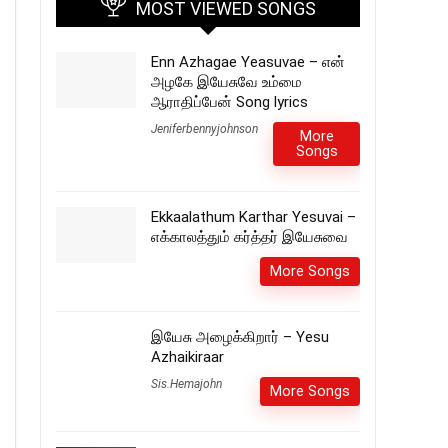
MOST VIEWED SONGS
Enn Azhagae Yeasuvae – என்
அழகே இயேசுவே உம்மை
ஆராதிப்பேன் Song lyrics
Jeniferbennyjohnson
More
Songs
Ekkaalathum Karthar Yesuvai –
எக்காலத்தும் கர்த்தர் இயேசுவை
More Songs
இயேசு அழைக்கிறார் – Yesu
Azhaikiraar
Sis.Hemajohn
More Songs