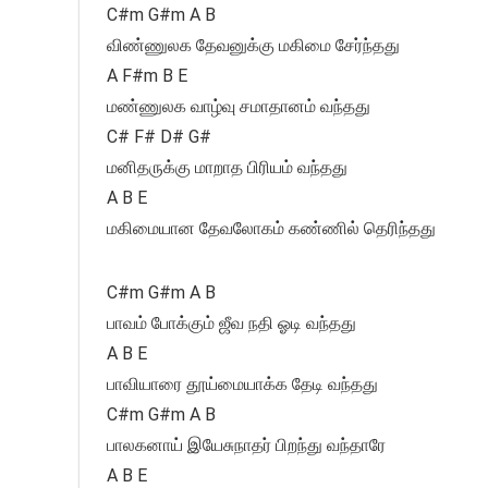
C#m G#m A B
விண்ணுலக தேவனுக்கு மகிமை சேர்ந்தது
A F#m B E
மண்ணுலக வாழ்வு சமாதானம் வந்தது
C# F# D# G#
மனிதருக்கு மாறாத பிரியம் வந்தது
A B E
மகிமையான தேவலோகம் கண்ணில் தெரிந்தது
C#m G#m A B
பாவம் போக்கும் ஜீவ நதி ஓடி வந்தது
A B E
பாவியாரை தூய்மையாக்க தேடி வந்தது
C#m G#m A B
பாலகனாய் இயேசுநாதர் பிறந்து வந்தாரே
A B E