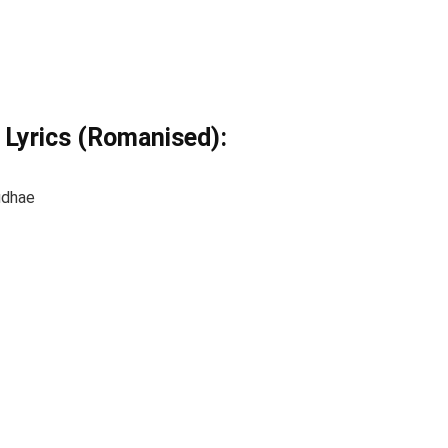
 Lyrics (Romanised):
udhae