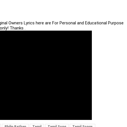
iginal Owners Lyrics here are For Personal and Educational Purpose
only! Thanks .
Philip Rathan
Tamil
Tamil Song
Tamil Songs