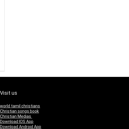
Visit us
world tamil christians
Christian songs book
Christian Medias
Download IOS App
Download Android App