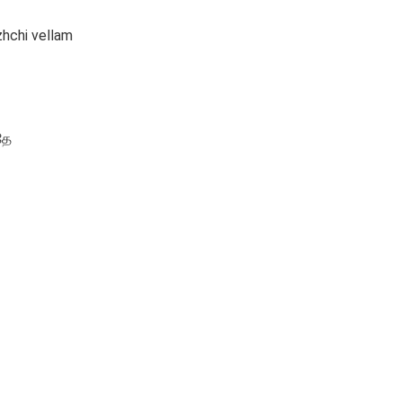
hchi vellam
தே