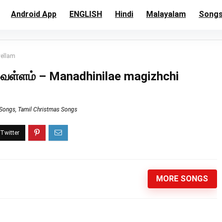
Android App
ENGLISH
Hindi
Malayalam
Song
vellam
வெள்ளம் – Manadhinilae magizhchi
 Songs
,
Tamil Christmas Songs
MORE SONGS