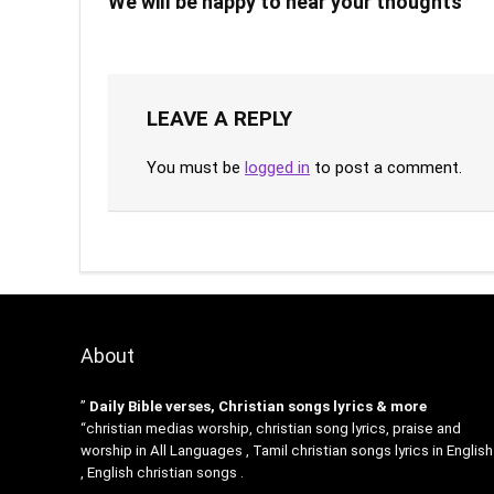
We will be happy to hear your thoughts
LEAVE A REPLY
You must be
logged in
to post a comment.
About
”
Daily Bible verses, Christian songs lyrics & more
“christian medias worship, christian song lyrics, praise and
worship in All Languages , Tamil christian songs lyrics in English
, English christian songs .