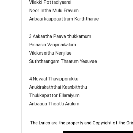
Vilakki Pottadiyaarai
Neer Intha Mulu Eravum
Anbaai kaappaattrum Karththarae
3.Aakaatha Paava thukkamum
Pisaasin Vanjanaikalum
Vilakaseithu Nenjilae
Suththaangam Thaarum Yesuvae
4.Novaal Thavipporukku
Anukirakaththai Kaanbiththu
Thukkapattor Ellaraiyum
Anbaaga Theatti Arulum
The Lyrics are the property and Copyright of the Or