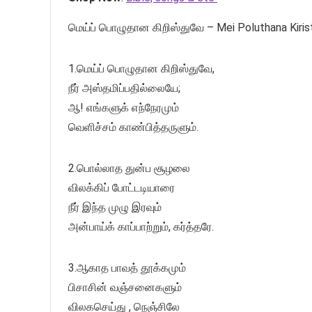
மெய்ப் பொழுதான கிறிஸ்துவே – Mei Poluthana Kiris
1.மெய்ப் பொழுதான கிறிஸ்துவே,
நீர் அஸ்தமிப்பதில்லையே;
ஆ! எங்களுக் எந்நேரமும்
வெளிச்சம் காண்பித்தருளும்.
2.பொல்லாத துன்ப சூழலை
விலக்கிப் போட்டடியாரை
நீர் இந்த முழு இரவும்
அன்பாய்க் காப்பாற்றும், கர்த்தரே.
3.ஆகாத பாவத் தூக்கமும்
பிசாசின் வஞ்சனைகளும்
விலகசெய்து , நெஞ்சிலே