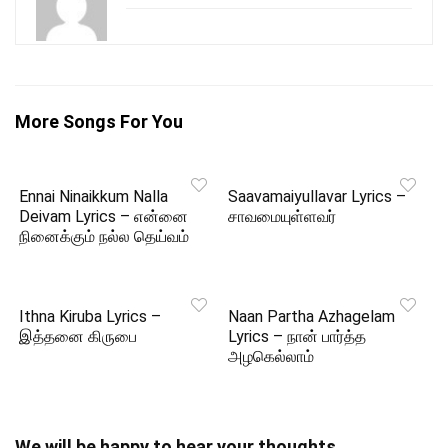
More Songs For You
Ennai Ninaikkum Nalla
Saavamaiyullavar Lyrics –
Deivam Lyrics – என்னை
சாவமையுள்ளவர்
நினைக்கும் நல்ல தெய்வம்
Ithna Kiruba Lyrics –
Naan Partha Azhagelam
இத்தனை கிருபை
Lyrics – நான் பார்த்த
அழகெல்லாம்
We will be happy to hear your thoughts