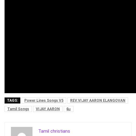
TAGS:
Power Lines Songs V5
REV.VIJAY AARON ELANGOVAN
Tamil Songs
VIJAY AARON
மே
Tamil christians