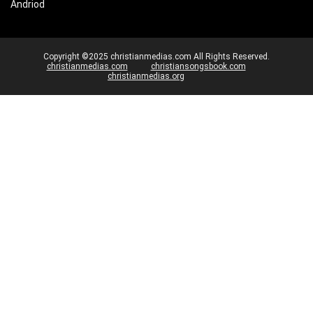
Andriod
Copyright ©2025 christianmedias.com All Rights Reserved.
christianmedias.com
christiansongsbook.com
christianmedias.org