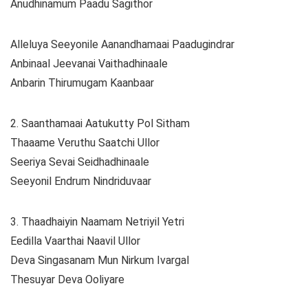
Anudhinamum Paadu Sagithor
Alleluya Seeyonile Aanandhamaai Paadugindrar
Anbinaal Jeevanai Vaithadhinaale
Anbarin Thirumugam Kaanbaar
2. Saanthamaai Aatukutty Pol Sitham
Thaaame Veruthu Saatchi Ullor
Seeriya Sevai Seidhadhinaale
Seeyonil Endrum Nindriduvaar
3. Thaadhaiyin Naamam Netriyil Yetri
Eedilla Vaarthai Naavil Ullor
Deva Singasanam Mun Nirkum Ivargal
Thesuyar Deva Ooliyare