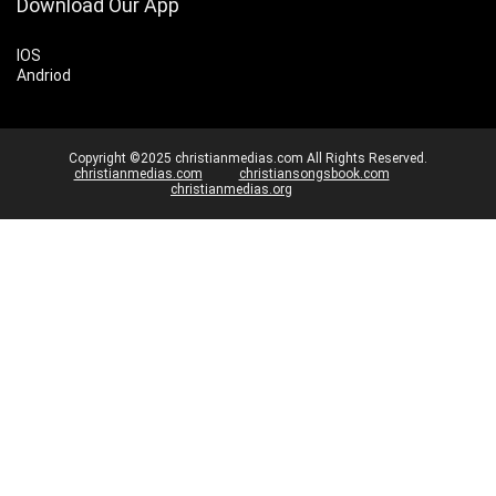
Download Our App
IOS
Andriod
Copyright ©2025 christianmedias.com All Rights Reserved.
christianmedias.com
christiansongsbook.com
christianmedias.org