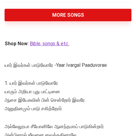
MORE SONGS
Shop Now
:
Bible, songs & etc
யார் இவர்கள் பாடுவோரே -Yaar Ivargal Paaduvorae
1. யார் இவர்கள் பாடுவோரே
யாரும் அறியா புது பாட்டினை
ஆசை இயேசுவின் பின் சென்றோர் இவரே
அனுதினமும் பாடு சகித்தோர்
அல்லேலூயா சீயோனிலே ஆனந்தமாய் பாடுகின்றார்
அன்பினால் ஜீவனை வைத்ததினாலே