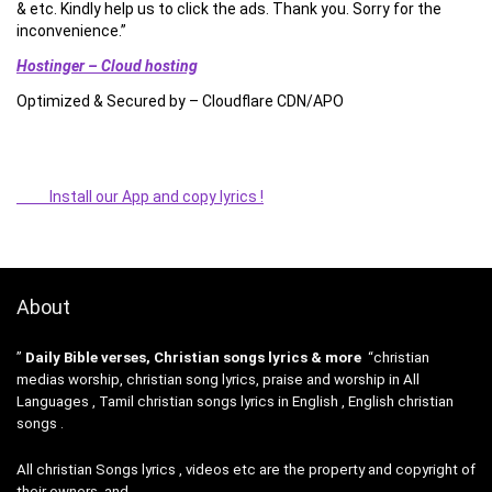
& etc. Kindly help us to click the ads. Thank you. Sorry for the
inconvenience.”
Hostinger – Cloud hosting
Optimized & Secured by – Cloudflare CDN/APO
Install our App and copy lyrics !
About
”
Daily Bible verses, Christian songs lyrics & more
“christian
medias worship, christian song lyrics, praise and worship in All
Languages , Tamil christian songs lyrics in English , English christian
songs .
All christian Songs lyrics , videos etc are the property and copyright of
their owners, and