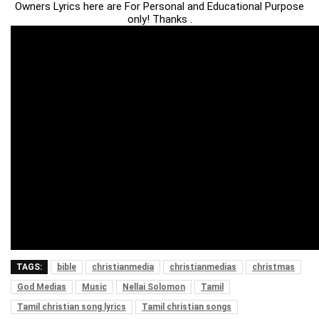
Owners Lyrics here are For Personal and Educational Purpose
only! Thanks .
TAGS:
bible
christianmedia
christianmedias
christmas
God Medias
Music
Nellai Solomon
Tamil
Tamil christian song lyrics
Tamil christian songs