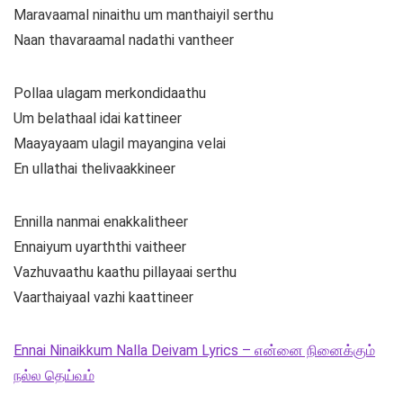
Maravaamal ninaithu um manthaiyil serthu
Naan thavaraamal nadathi vantheer
Pollaa ulagam merkondidaathu
Um belathaal idai kattineer
Maayayaam ulagil mayangina velai
En ullathai thelivaakkineer
Ennilla nanmai enakkalitheer
Ennaiyum uyarththi vaitheer
Vazhuvaathu kaathu pillayaai serthu
Vaarthaiyaal vazhi kaattineer
Ennai Ninaikkum Nalla Deivam Lyrics – என்னை நினைக்கும்
நல்ல தெய்வம்