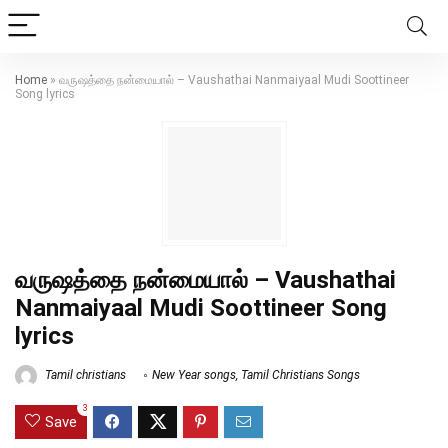
Home
»
வருஷத்தை நன்மையால் – Vaushathai Nanmaiyaal Mudi Soottineer
Song lyrics
வருஷத்தை நன்மையால் – Vaushathai
Nanmaiyaal Mudi Soottineer Song
lyrics
Tamil christians
New Year songs
,
Tamil Christians Songs
3
Save