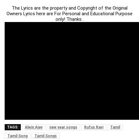
The Lyrics are the property and Copyright of the Original
Owners Lyrics here are For Personal and Educational Purpose
only! Thanks .
TAGS:
Alwin Ajay
new year songs
Rufus Ravi
Tamil
Tamil Song
Tamil Songs