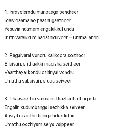
1. Isravelarodu munbaaga sendreer
Idaividaamalae paathugaatheer
Yesuvin naamam engalukkul undu
Iruthivaraikkum nadathiduveer – Ummai andri
2. Pagaivarai vendru kalikoora seitheer
Ellaiyai perithaakki magizha seitheer
Vaarthayai kondu ethiriyai vendru
Umathu sabaiyai peruga seiveer
3. Dhaaveethin vamsam thazhaithathai pola
Engalin kudumbangal sezhikka seiveer
Aaviyil nirainthu kanigalai koduthu
Umathu oozhiyam seiya vaippeer