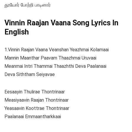
தூயோர் போற்றி பாடினார்
Vinnin
Raajan Vaana Song Lyrics In
English
1.Vinnin Raajan Vaana Veanshan Yeazhmai Kolamaai
Mannin Maanthar Paavam Thaazhmai Uruvaai
Meanmai Intri Thammai Thaazhthi Deva Paalanaai
Deva Siththam Seiyavae
Eesaayin Thulirae Thontrinaar
Measiyaavin Raajan Thontrinaar
Yeasaavin Koottrae Thontrinaar
Paalanaai Emmaantharkkaai