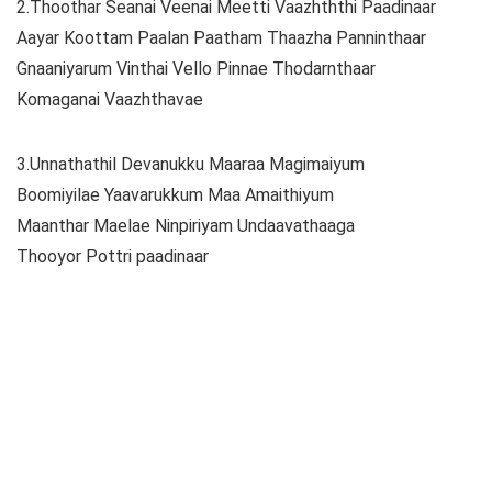
2.Thoothar Seanai Veenai Meetti Vaazhththi Paadinaar
Aayar Koottam Paalan Paatham Thaazha Panninthaar
Gnaaniyarum Vinthai Vello Pinnae Thodarnthaar
Komaganai Vaazhthavae
3.Unnathathil Devanukku Maaraa Magimaiyum
Boomiyilae Yaavarukkum Maa Amaithiyum
Maanthar Maelae Ninpiriyam Undaavathaaga
Thooyor Pottri paadinaar