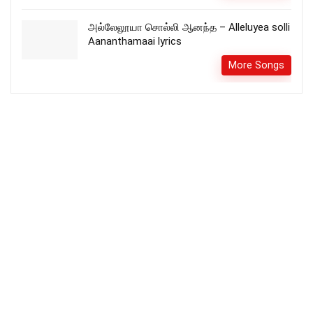
அல்லேலூயா சொல்லி ஆனந்த – Alleluyea solli
Aananthamaai lyrics
More Songs