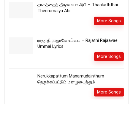
தாகத்தைத் தீருமையா அபி – Thaakaththai
Theerumaiya Abi
More Songs
ராஜாதி ராஜாவே உம்மை – Rajathi Rajaavae
Ummai Lyrics
More Songs
Nerukkapattum Manamudainthum –
நெருக்கப்பட்டும் மனமுடைந்தும்
More Songs