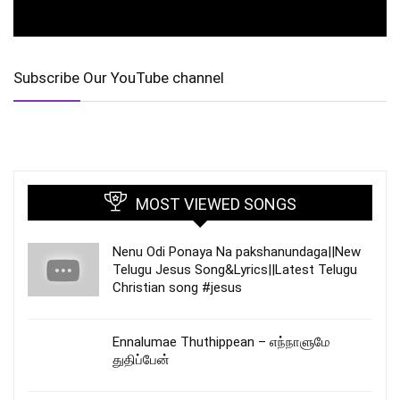
Subscribe Our YouTube channel
MOST VIEWED SONGS
Nenu Odi Ponaya Na pakshanundaga||New
Telugu Jesus Song&Lyrics||Latest Telugu
Christian song #jesus
Ennalumae Thuthippean – எந்நாளுமே
துதிப்பேன்