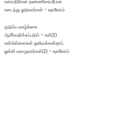
உன்எதிரிகள் தண்ணீரைப்போல்
உடைந்து ஓடுவார்கள் – ஷாலோம்
குடும்ப வாழ்க்கை
ஆசீர்வதிக்கப்படும் – உன்(2)
உன்பிள்ளைகள் ஒலிவக்கன்றாய்
ஓங்கி வளருவார்கள்(2) – ஷாலோம்