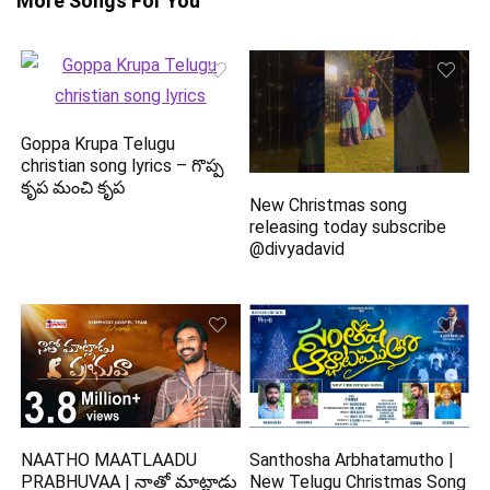
More Songs For You
Goppa Krupa Telugu
christian song lyrics – గొప్ప
కృప మంచి కృప
New Christmas song
releasing today subscribe
@divyadavid
NAATHO MAATLAADU
Santhosha Arbhatamutho |
PRABHUVAA | నాతో మాట్లాడు
New Telugu Christmas Song