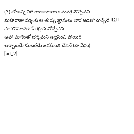
(2) లోకాన్ని ఏలే రాజులరారాజు మనకై వొచ్చేనని
మహారాజు దర్శింప ఆ తుర్పు జ్ఞానులు తార జడలో వొచ్చేనే !!2!!
పాపవిమోచకుడే రక్షింప వోచ్చేనని
ఆహా మాకెంతో భగ్యమని ఉల్లసించి పోయిరి
ఆర్బాటమే సంబరమే జగమంత చేసెనే (పాడేధం)
[ad_2]