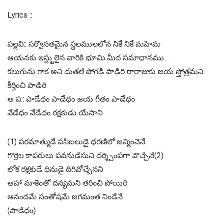
Lyrics ::
పల్లవి:: సర్వొనతమైన స్థలములలోన నికే నికే మహిమ
ఆయనకు ఇస్ట్టులైన వారికి భూమి మీద సమాధానము…
కలుగును గాక అని దుతలే పోగడి పాడిరి రారాజుకు జయ స్తోత్రమని
కీర్తించి పాడిరి
ఆ ప:: పాడేధం పాడేధం జయ గీతం పాడేధం
వేడేధం వేడేధం రక్షకుడు యేసాని
(1) పరమాత్ముడే పసిబలుడై ధరణిలో జన్మించెనే
గొర్రెల కాపరులు పవనుడేసుని దర్శ్చింపగా వొచ్చేనే(2)
లోక రక్షకుడే ధినుడై దిగివోచ్చేనని
ఆహా మాకెంతో దన్యమని తరించి పోయిరి
ఆనందమే సంతోషమే జగమంత నిండేనే
(పాడేధం)