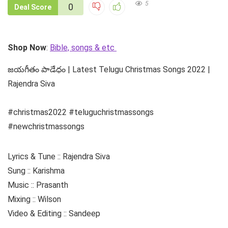
5
0
Deal Score
Shop Now
:
Bible, songs & etc
జయగీతం పాడేధం | Latest Telugu Christmas Songs 2022 |
Rajendra Siva
#christmas2022 #teluguchristmassongs
#newchristmassongs
Lyrics & Tune :: Rajendra Siva
Sung :: Karishma
Music :: Prasanth
Mixing :: Wilson
Video & Editing :: Sandeep