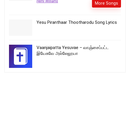
Hemi Williams
More Songs
Yesu Piranthaar Thootharodu Song Lyrics
Vaanjaipatta Yesuvae – வாஞ்சைப்பட்ட
இயேசுவே அல்லேலூயா