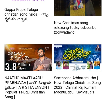
Goppa Krupa Telugu
christian song lyrics – గొప్ప
కృప మంచి కృప
New Christmas song
releasing today subscribe
@divyadavid
NAATHO MAATLAADU
Santhosha Arbhatamutho |
PRABHUVAA | నాతో మాట్లాడు
New Telugu Christmas Song
ప్రభువా | A R STEVENSON |
2022 | Chinna| Raj Kumar|
Popular Telugu Christian
MadhuBabu| KeviVisuals
Song |