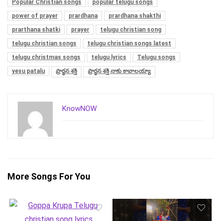
Popular Christian songs
popular telugu songs
power of prayer
prardhana
prardhana shakthi
prarthana shatki
prayer
telugu christian song
telugu christian songs
telugu christian songs latest
telugu christmas songs
telugu lyrics
Telugu songs
yesu patalu
ప్రార్థన శక్తి
ప్రార్థన శక్తి నాకు కావాలయ్యా
KnowNOW
More Songs For You