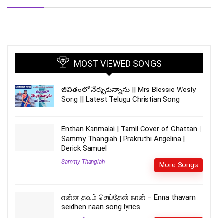
MOST VIEWED SONGS
జీవితంలో నేర్చుకున్నాను || Mrs Blessie Wesly
Song || Latest Telugu Christian Song
Enthan Kanmalai | Tamil Cover of Chattan |
Sammy Thangiah | Prakruthi Angelina |
Derick Samuel
Sammy Thangiah
More Songs
என்ன தவம் செய்தேன் நான் – Enna thavam
seidhen naan song lyrics