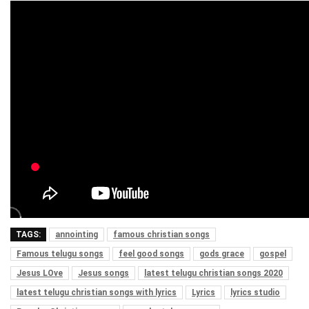
TAGS:
annointing
famous christian songs
Famous telugu songs
feel good songs
gods grace
gospel
Jesus LOve
Jesus songs
latest telugu christian songs 2020
latest telugu christian songs with lyrics
Lyrics
lyrics studio