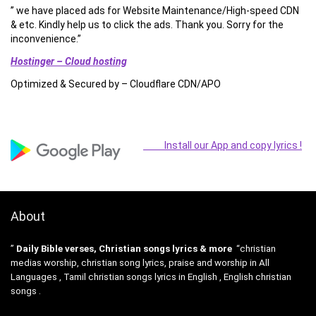
” we have placed ads for Website Maintenance/High-speed CDN
& etc. Kindly help us to click the ads. Thank you. Sorry for the
inconvenience.”
Hostinger – Cloud hosting
Optimized & Secured by – Cloudflare CDN/APO
Install our App and copy lyrics !
About
”
Daily Bible verses, Christian songs lyrics & more
“christian
medias worship, christian song lyrics, praise and worship in All
Languages , Tamil christian songs lyrics in English , English christian
songs .