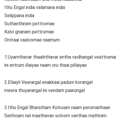
Ithu Engal india valamana india
Selippana india
Suthanthiram pettromae
Kalvi gnanam pettromae
Ontraai vaalvomae naamum
1.Uyarnthavar thaalnthavar entha vedhangal veattrumai
ini entrum illaiyae naam oru thaai pillaiyae
2.Ellaiyil Veerargal enakkaai padum korangal
meera thuyarangal ini vendam paarungal
3.Ithu Engal Bharatham Kolvoam naam perumaithaan
Seithoam nal maathavan solvom vanthae mathram