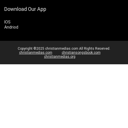
Download Our App
IOS
Andriod
Copyright ©2025 christianmedias.com All Rights Reserved.
christianmedias.com
christiansongsbook.com
christianmedias.org