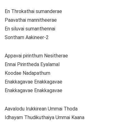
En Throkathai sumanderae
Paavathai mannitheerae
En siluvai sumanthennai
Sontham Aakineer-2
Appavai pirinthum Nesitherae
Ennai Pirintheda Eyalamal
Koodae Nadapathum
Enakkagavae Enakkagavae
Enakkagavae Enakkagavae
Aavalodu Irukkirean Ummai Thoda
Idhayam Thudikuthaiya Ummai Kaana