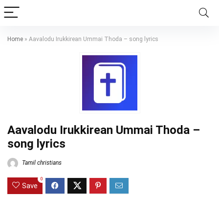
Home
»
Aavalodu Irukkirean Ummai Thoda – song lyrics
Aavalodu Irukkirean Ummai Thoda –
song lyrics
Tamil christians
0
Save