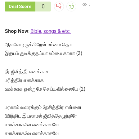
5
0
Deal Score
Shop Now
:
Bible, songs & etc
ஆவலோடிருக்கிறேன் உம்மை தொட
இதயம் துடிக்குதய்யா உம்மை காண (2)
நீர் ஜீவித்தீர் எனக்காக
மரித்தீரே எனக்காக
உமக்காக ஒன்றுமே செய்யவில்லையே (2)
மரணம் வரைக்கும் நேசித்தீரே என்னை
பிரிந்திட இயலாமல் ஜீவித்தெழுந்தீரே
எனக்காகவே எனக்காகவே
எனக்காகவே எனக்காகவே