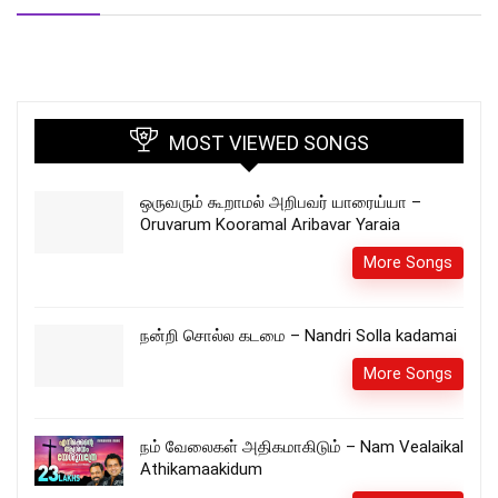
MOST VIEWED SONGS
ஒருவரும் கூறாமல் அறிபவர் யாரைய்யா –
Oruvarum Kooramal Aribavar Yaraia
More Songs
நன்றி சொல்ல கடமை – Nandri Solla kadamai
More Songs
நம் வேலைகள் அதிகமாகிடும் – Nam Vealaikal
Athikamaakidum