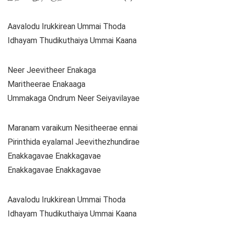
Aavalodu Irukkirean Ummai Thoda
Idhayam Thudikuthaiya Ummai Kaana
Neer Jeevitheer Enakaga
Maritheerae Enakaaga
Ummakaga Ondrum Neer Seiyavilayae
Maranam varaikum Nesitheerae ennai
Pirinthida eyalamal Jeevithezhundirae
Enakkagavae Enakkagavae
Enakkagavae Enakkagavae
Aavalodu Irukkirean Ummai Thoda
Idhayam Thudikuthaiya Ummai Kaana