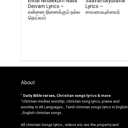
Ennai Ninaikkum Nalla
Saavamaiyullavar
Deivam Lyrics –
Lyrics –
என்னை நினைக்கும் நல்ல
சாவமையுள்ளவர்
தெய்வம்
About
”
Daily Bible verses, Christian songs lyrics & more
“christian medias worship, christian song lyrics, praise and
worship in All Languages , Tamil christian songs lyrics in English
, English christian songs .
All christian Songs lyrics , videos etc are the property and