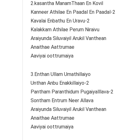
2.kasantha ManamThaan En Kovil
Kanneer Athilae En Paadal En Paadal-2
Kavalai Enbathu En Uravu-2
Kalakkam Athilae Perum Niraivu
Araiyunda Siluvaiyil Arukil Vanthean
Anaithae Aattrumae
Aaviyai oottrumaiya
3.Enthan Ullam Umathillaiyo
Unthan Anbu Enakkillaiyo-2
Pantham Paranthidum Pugaiyalllava-2
Sontham Entrum Neer Allava
Araiyunda Siluvaiyil Arukil Vanthean
Anaithae Aattrumae
Aaviyai oottrumaiya