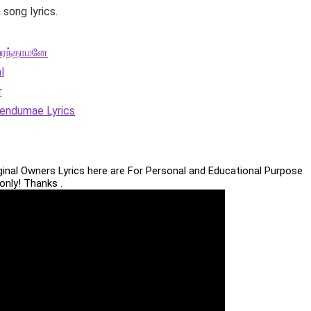
song lyrics.
 பரந்தாமனே
l
r
endumae Lyrics
iginal Owners Lyrics here are For Personal and Educational Purpose
only! Thanks .