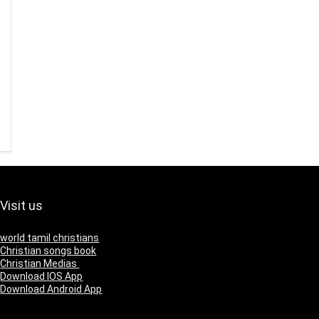
Visit us
world tamil christians
Christian songs book
Christian Medias
Download IOS App
Download Android App