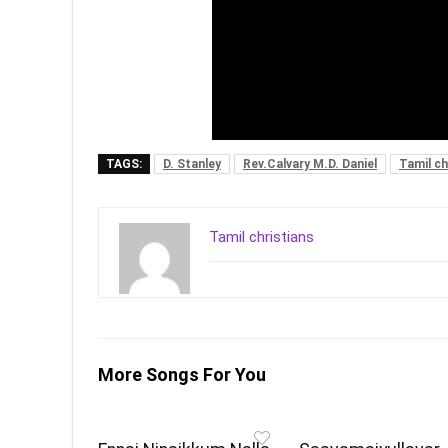
TAGS:
D. Stanley
Rev.Calvary M.D. Daniel
Tamil ch
Tamil christians
More Songs For You