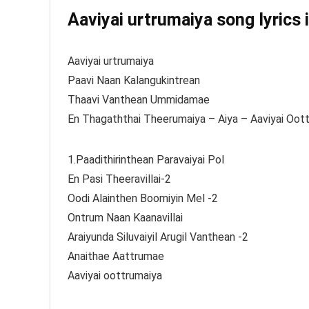
Aaviyai urtrumaiya song lyrics 
Aaviyai urtrumaiya
Paavi Naan Kalangukintrean
Thaavi Vanthean Ummidamae
En Thagaththai Theerumaiya – Aiya – Aaviyai Oot
1.Paadithirinthean Paravaiyai Pol
En Pasi Theeravillai-2
Oodi Alainthen Boomiyin Mel -2
Ontrum Naan Kaanavillai
Araiyunda Siluvaiyil Arugil Vanthean -2
Anaithae Aattrumae
Aaviyai oottrumaiya