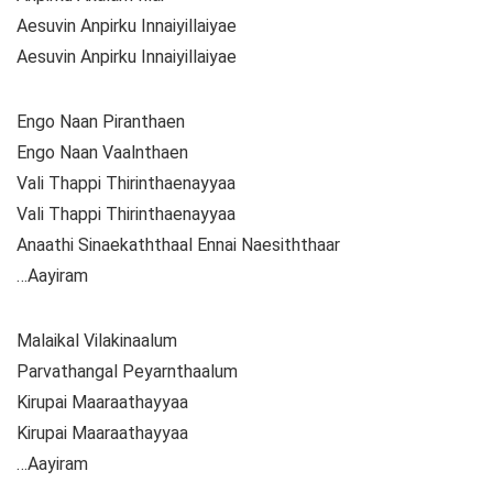
Aesuvin Anpirku Innaiyillaiyae
Aesuvin Anpirku Innaiyillaiyae
Engo Naan Piranthaen
Engo Naan Vaalnthaen
Vali Thappi Thirinthaenayyaa
Vali Thappi Thirinthaenayyaa
Anaathi Sinaekaththaal Ennai Naesiththaar
…Aayiram
Malaikal Vilakinaalum
Parvathangal Peyarnthaalum
Kirupai Maaraathayyaa
Kirupai Maaraathayyaa
…Aayiram