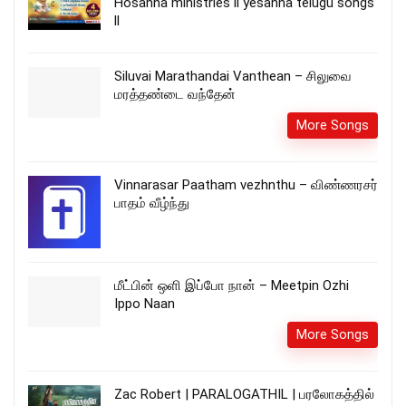
Hosanna ministries ll yesanna telugu songs
ll
Siluvai Marathandai Vanthean – சிலுவை
மரத்தண்டை வந்தேன்
More Songs
Vinnarasar Paatham vezhnthu – விண்ணரசர்
பாதம் வீழ்ந்து
மீட்பின் ஒளி இப்போ நான் – Meetpin Ozhi
Ippo Naan
More Songs
Zac Robert | PARALOGATHIL | பரலோகத்தில்