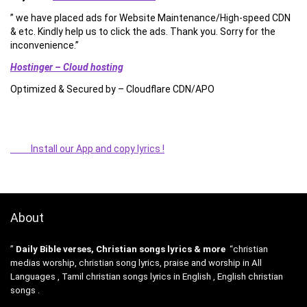
” we have placed ads for Website Maintenance/High-speed CDN
& etc. Kindly help us to click the ads. Thank you. Sorry for the
inconvenience.”
Hostinger – Cloud hosting
Optimized & Secured by – Cloudflare CDN/APO
Install our App and copy lyrics !
About
”
Daily Bible verses, Christian songs lyrics & more
“christian
medias worship, christian song lyrics, praise and worship in All
Languages , Tamil christian songs lyrics in English , English christian
songs .