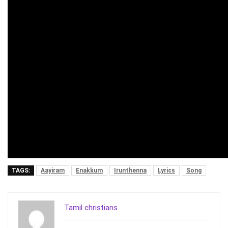
TAGS:
Aayiram
Enakkum
Irunthenna
Lyrics
Song
Tamil christians