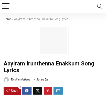
Home
»
Aayiram Irunthenna Enakkum Song Lyrics
Aayiram Irunthenna Enakkum Song
Lyrics
Tamil christians
Songs List
0
Save