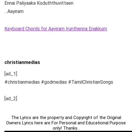
Ennai Paliyaaka Koduththuvittaen
…Aayiram
Keyboard Chords for Aayiram Irunthenna Enakkum
christianmedias
[ad_1]
#christianmedias #godmedias #TamilChristianSongs
[ad_2]
The Lyrics are the property and Copyright of the Original
Owners Lyrics here are For Personal and Educational Purpose
only! Thanks .