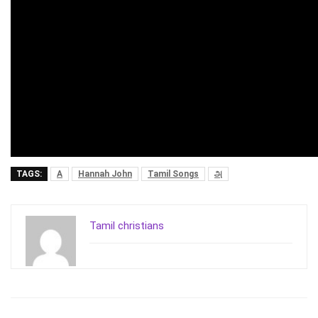
TAGS:
A
Hannah John
Tamil Songs
அ
Tamil christians