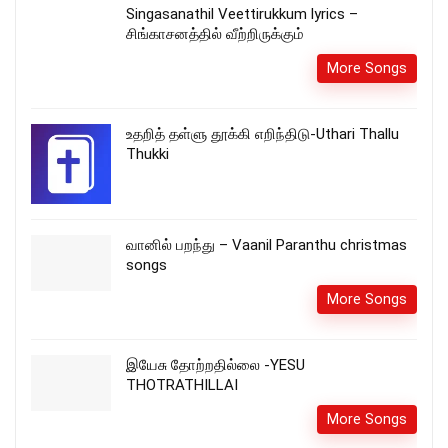
Singasanathil Veettirukkum lyrics –
சிங்காசனத்தில் வீற்றிருக்கும்
More Songs
உதறித் தள்ளு தூக்கி எறிந்திடு-Uthari Thallu
Thukki
வானில் பறந்து – Vaanil Paranthu christmas
songs
More Songs
இயேசு தோற்றதில்லை -YESU
THOTRATHILLAI
More Songs